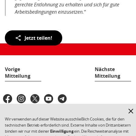
gerechte Entlohnung zu erhalten und sich für gute
Arbeitsbedingungen einzusetzen.“
Teilen
Jetzt teilen!
der
Seite:
Vorige
Nächste
Mitteilung
Mitteilung
Fußbereich
Facebook
Instagram
X
YouTube
Telegram
SPD
in
Hinw
den
Datenschutz
Impressum
ausb
Weiterführende
Wir verwenden auf dieser Website ausschließlich Cookies, die für den
sozialen
Links/Kleingedrucktes
SPD.de
Cookies
technischen Betrieb erforderlich sind. Externe Inhalte von Drittanbietern
Netzwerken
Copyright 2026 SPD
binden wir nur mit deiner
Einwilligung
ein. Die Reichweitenanalyse mit