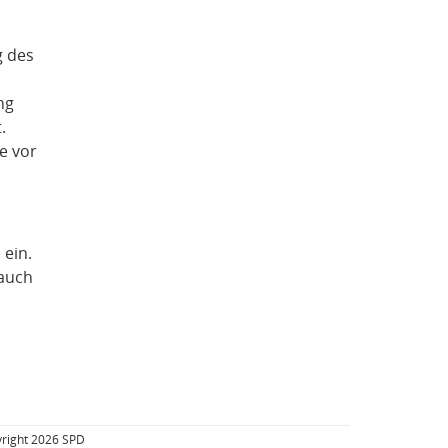
g des
ng
.
e vor
 ein.
 auch
right 2026 SPD