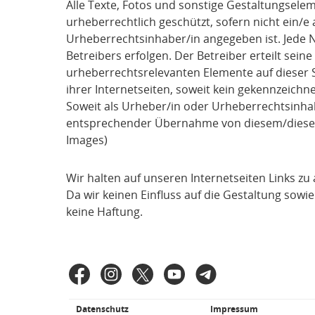
Alle Texte, Fotos und sonstige Gestaltungsele
urheberrechtlich geschützt, sofern nicht ein/e
Urheberrechtsinhaber/in angegeben ist. Jede N
Betreibers erfolgen. Der Betreiber erteilt s
urheberrechtsrelevanten Elemente auf dieser S
ihrer Internetseiten, soweit kein gekennzeich
Soweit als Urheber/in oder Urheberrechtsinhab
entsprechender Übernahme von diesem/dieser e
Images)
Wir halten auf unseren Internetseiten Links z
Da wir keinen Einfluss auf die Gestaltung sowi
keine Haftung.
Fußbereich
Facebook
Instagram
X
YouTube
Telegram
SPD
in
den
Datenschutz
Impressum
Weiterführende