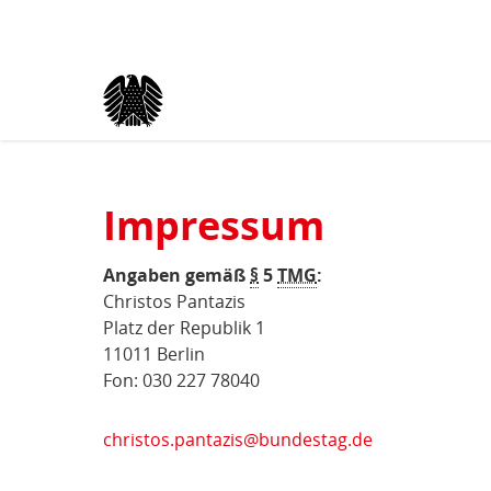
Kopfbereich
Sprungmarken-
Start
›
Impressum
(aktuell)
Navigation
Sie
sind
Hauptnavigation
hier
Inhaltsbereich
Impressum
Impressum
Angaben gemäß
§
5
TMG
:
Christos Pantazis
Platz der Republik 1
11011 Berlin
Fon: 030 227 78040
christos.pantazis@bundestag.de