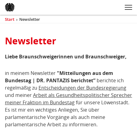
Zum Inhaltsbereich der Seite
Zum Fußbereich der Seite
Kopfbereich
Sprungmarken-
Hauptnavigation
M
Navigation
ei
Start
›
Newsletter
(aktuell)
Sie
sind
Inhaltsbereich
hier
Newsletter
Newsletter
Liebe Braunschweigerinnen und Braunschweiger,
in meinem Newsletter
"Mitteilungen aus dem
Bundestag | DR. PANTAZIS berichtet”
berichte ich
regelmäßig zu
Entscheidungen der Bundesregierung
und meiner
Arbeit als Gesundheitspolitischer Sprecher
meiner Fraktion im Bundestag
für unsere Löwenstadt.
Es ist mir ein wichtiges Anliegen, Sie über
parlamentarische Vorgänge als auch meine
parlamentarische Arbeit zu informieren.