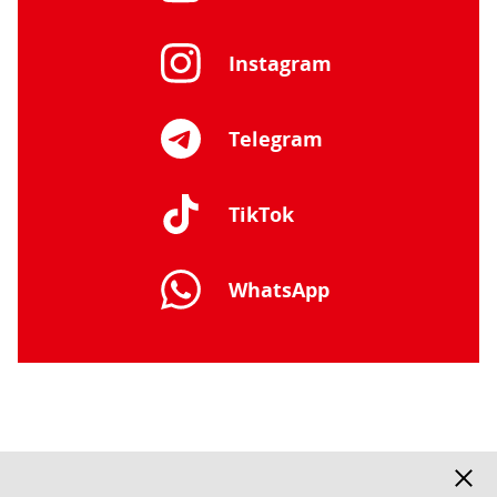
Instagram
Telegram
TikTok
WhatsApp
Fußbereich
Hinwe
Facebook
Instagram
X
YouTube
Telegram
SPD
ausbl