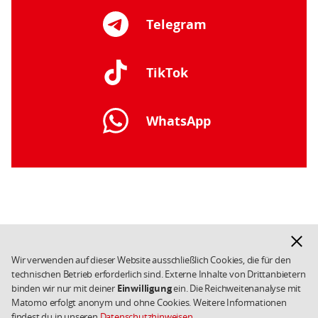
Telegram
TikTok
WhatsApp
Fußbereich
Hinwe
Facebook
Instagram
X
YouTube
Telegram
SPD
ausbl
in
Wir verwenden auf dieser Website ausschließlich Cookies, die für den
den
technischen Betrieb erforderlich sind. Externe Inhalte von Drittanbietern
Datenschutz
Impressum
Weiterführende
binden wir nur mit deiner
Einwilligung
ein. Die Reichweitenanalyse mit
sozialen
Links/Kleingedrucktes
SPD.de
Cookies
Matomo erfolgt anonym und ohne Cookies. Weitere Informationen
Netzwerken
Copyright 2026 SPD
findest du in unseren
Datenschutzhinweisen
.