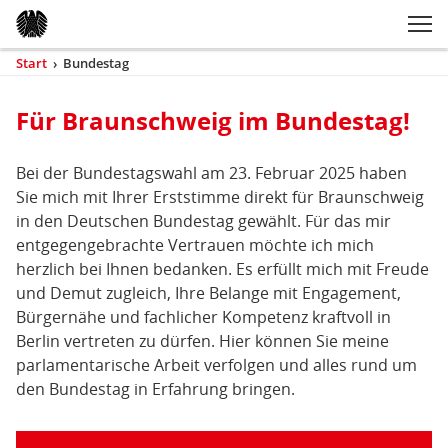
Zum Inhaltsbereich der Seite
Zum Fußbereich der Seite
Kopfbereich
Sprungmarken-
Hauptnavigation
M
Navigation
ei
Start
›
Bundestag
(aktuell)
Sie
sind
Inhaltsbereich
Bundestag
Für Braunschweig im Bundestag!
hier
Bei der Bundestagswahl am 23. Februar 2025 haben
Sie mich mit Ihrer Erststimme direkt für Braunschweig
in den Deutschen Bundestag gewählt. Für das mir
entgegengebrachte Vertrauen möchte ich mich
herzlich bei Ihnen bedanken. Es erfüllt mich mit Freude
und Demut zugleich, Ihre Belange mit Engagement,
Bürgernähe und fachlicher Kompetenz kraftvoll in
Berlin vertreten zu dürfen. Hier können Sie meine
parlamentarische Arbeit verfolgen und alles rund um
den Bundestag in Erfahrung bringen.