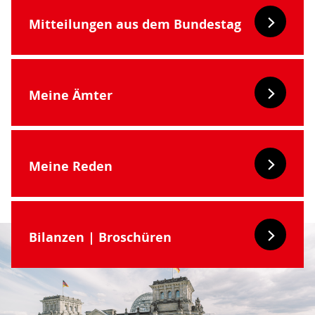
Mitteilungen aus dem Bundestag
Meine Ämter
Meine Reden
Bilanzen | Broschüren