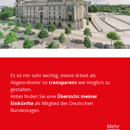
Fionn Grosse
Es ist mir sehr wichtig, meine Arbeit als
Abgeordneter so
transparent
wie möglich zu
gestalten.
Anbei finden Sie eine
Übersicht meiner
Einkünfte
als Mitglied des Deutschen
Bundestages.
Mehr